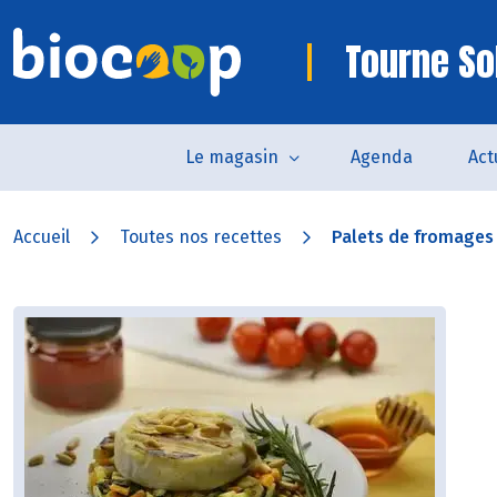
Tourne So
Le magasin
Agenda
Act
Accueil
Toutes nos recettes
Palets de fromages 