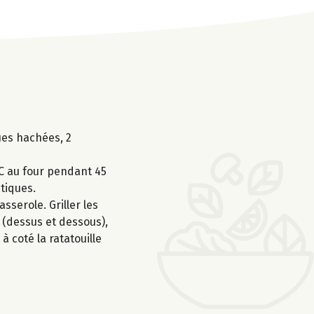
ques hachées, 2
°C au four pendant 45
atiques.
sserole. Griller les
 (dessus et dessous),
 coté la ratatouille