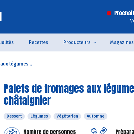
l
Prochai
V
ualités
Recettes
Producteurs
Magazines
aux légumes...
Palets de fromages aux légumes
châtaignier
Dessert
Légumes
Végétarien
Automne
Nombre de personnes
Prépara