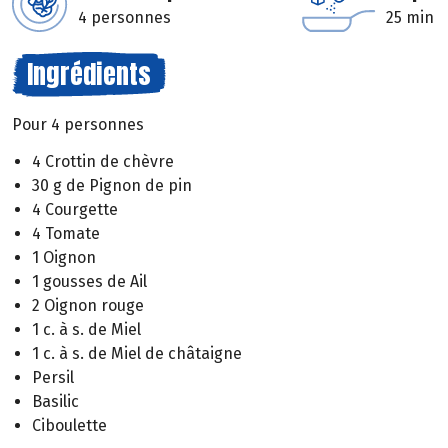
4 personnes
25 min
Ingrédients
Pour 4 personnes
4 Crottin de chèvre
30 g de Pignon de pin
4 Courgette
4 Tomate
1 Oignon
1 gousses de Ail
2 Oignon rouge
1 c. à s. de Miel
1 c. à s. de Miel de châtaigne
Persil
Basilic
Ciboulette