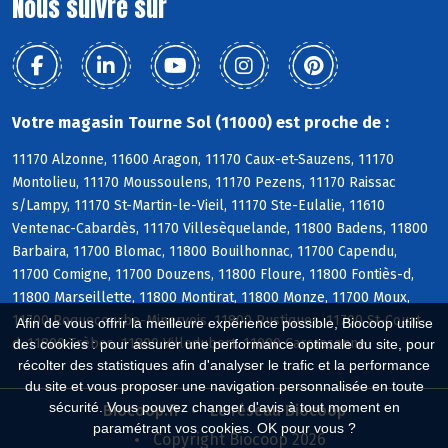
Nous suivre sur
Votre magasin Tourne Sol (11000) est proche de :
11170 Alzonne, 11600 Aragon, 11170 Caux-et-Sauzens, 11170
Montolieu, 11170 Moussoulens, 11170 Pezens, 11170 Raissac
s/Lampy, 11170 St-Martin-le-Vieil, 11170 Ste-Eulalie, 11610
Ventenac-Cabardès, 11170 Villesèquelande, 11800 Badens, 11800
Barbaira, 11700 Blomac, 11800 Bouilhonnac, 11700 Capendu,
11700 Comigne, 11700 Douzens, 11800 Floure, 11800 Fontiès-d,
11800 Marseillette, 11800 Montirat, 11800 Monze, 11700 Moux,
11700 Roquecourbe-Minervois, 11800 Rustiques, 11700 St-Couat-
Afin de vous offrir la meilleure expérience possible, Biocoop utilise
d, 11800 Trèbes, 11800 Villedubert, 11000 Carcassonne
des cookies : pour assurer une performance optimale du site, pour
récolter des statistiques afin d'analyser le trafic et la performance
du site et vous proposer une navigation personnalisée en toute
sécurité. Vous pouvez changer d'avis à tout moment en
Biocoop.fr
Le réseau Biocoop
paramétrant vos cookies. OK pour vous ?
Copyright Biocoop 2026