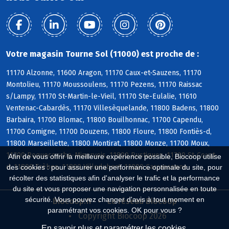
Votre magasin Tourne Sol (11000) est proche de :
11170 Alzonne, 11600 Aragon, 11170 Caux-et-Sauzens, 11170
Montolieu, 11170 Moussoulens, 11170 Pezens, 11170 Raissac
s/Lampy, 11170 St-Martin-le-Vieil, 11170 Ste-Eulalie, 11610
Ventenac-Cabardès, 11170 Villesèquelande, 11800 Badens, 11800
Barbaira, 11700 Blomac, 11800 Bouilhonnac, 11700 Capendu,
11700 Comigne, 11700 Douzens, 11800 Floure, 11800 Fontiès-d,
11800 Marseillette, 11800 Montirat, 11800 Monze, 11700 Moux,
11700 Roquecourbe-Minervois, 11800 Rustiques, 11700 St-Couat-
Afin de vous offrir la meilleure expérience possible, Biocoop utilise
d, 11800 Trèbes, 11800 Villedubert, 11000 Carcassonne
des cookies : pour assurer une performance optimale du site, pour
récolter des statistiques afin d'analyser le trafic et la performance
du site et vous proposer une navigation personnalisée en toute
sécurité. Vous pouvez changer d'avis à tout moment en
Biocoop.fr
Le réseau Biocoop
paramétrant vos cookies. OK pour vous ?
Copyright Biocoop 2026
En savoir plus et paramétrer les cookies