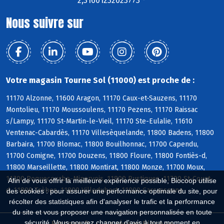
2,31601232023773 °
Nous suivre sur
Votre magasin Tourne Sol (11000) est proche de :
11170 Alzonne, 11600 Aragon, 11170 Caux-et-Sauzens, 11170
Montolieu, 11170 Moussoulens, 11170 Pezens, 11170 Raissac
s/Lampy, 11170 St-Martin-le-Vieil, 11170 Ste-Eulalie, 11610
Ventenac-Cabardès, 11170 Villesèquelande, 11800 Badens, 11800
Barbaira, 11700 Blomac, 11800 Bouilhonnac, 11700 Capendu,
11700 Comigne, 11700 Douzens, 11800 Floure, 11800 Fontiès-d,
11800 Marseillette, 11800 Montirat, 11800 Monze, 11700 Moux,
11700 Roquecourbe-Minervois, 11800 Rustiques, 11700 St-Couat-
Afin de vous offrir la meilleure expérience possible, Biocoop utilise
d, 11800 Trèbes, 11800 Villedubert, 11000 Carcassonne
des cookies : pour assurer une performance optimale du site, pour
récolter des statistiques afin d'analyser le trafic et la performance
du site et vous proposer une navigation personnalisée en toute
sécurité. Vous pouvez changer d'avis à tout moment en
Biocoop.fr
Le réseau Biocoop