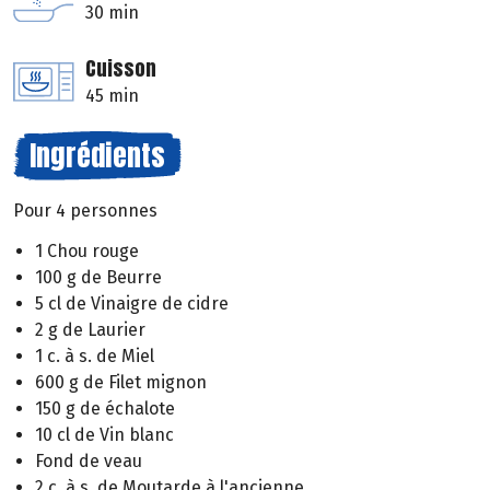
30 min
Cuisson
45 min
Ingrédients
Pour 4 personnes
1 Chou rouge
100 g de Beurre
5 cl de Vinaigre de cidre
2 g de Laurier
1 c. à s. de Miel
600 g de Filet mignon
150 g de échalote
10 cl de Vin blanc
Fond de veau
2 c. à s. de Moutarde à l'ancienne