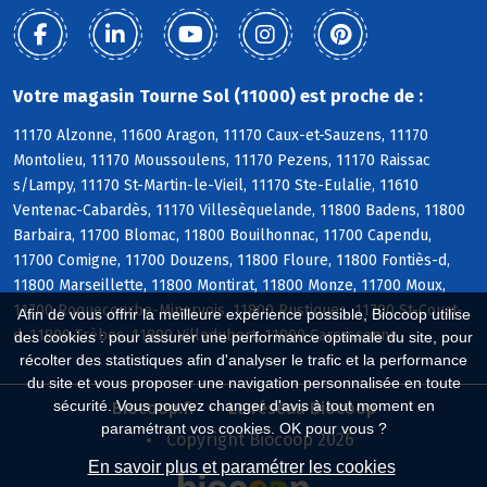
Votre magasin Tourne Sol (11000) est proche de :
11170 Alzonne, 11600 Aragon, 11170 Caux-et-Sauzens, 11170
Montolieu, 11170 Moussoulens, 11170 Pezens, 11170 Raissac
s/Lampy, 11170 St-Martin-le-Vieil, 11170 Ste-Eulalie, 11610
Ventenac-Cabardès, 11170 Villesèquelande, 11800 Badens, 11800
Barbaira, 11700 Blomac, 11800 Bouilhonnac, 11700 Capendu,
11700 Comigne, 11700 Douzens, 11800 Floure, 11800 Fontiès-d,
11800 Marseillette, 11800 Montirat, 11800 Monze, 11700 Moux,
11700 Roquecourbe-Minervois, 11800 Rustiques, 11700 St-Couat-
Afin de vous offrir la meilleure expérience possible, Biocoop utilise
d, 11800 Trèbes, 11800 Villedubert, 11000 Carcassonne
des cookies : pour assurer une performance optimale du site, pour
récolter des statistiques afin d'analyser le trafic et la performance
du site et vous proposer une navigation personnalisée en toute
sécurité. Vous pouvez changer d'avis à tout moment en
Biocoop.fr
Le réseau Biocoop
paramétrant vos cookies. OK pour vous ?
Copyright Biocoop 2026
En savoir plus et paramétrer les cookies