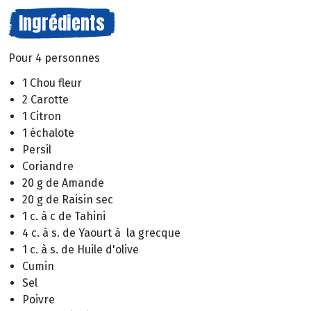
Ingrédients
Pour 4 personnes
1 Chou fleur
2 Carotte
1 Citron
1 échalote
Persil
Coriandre
20 g de Amande
20 g de Raisin sec
1 c. à c de Tahini
4 c. à s. de Yaourt à la grecque
1 c. à s. de Huile d'olive
Cumin
Sel
Poivre