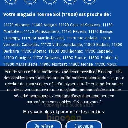
Votre magasin Tourne Sol (11000) est proche de :
11170 Alzonne, 11600 Aragon, 11170 Caux-et-Sauzens, 11170
Montolieu, 11170 Moussoulens, 11170 Pezens, 11170 Raissac
s/Lampy, 11170 St-Martin-le-Vieil, 11170 Ste-Eulalie, 11610
Ventenac-Cabardès, 11170 Villesèquelande, 11800 Badens, 11800
Barbaira, 11700 Blomac, 11800 Bouilhonnac, 11700 Capendu,
11700 Comigne, 11700 Douzens, 11800 Floure, 11800 Fontiès-d,
11800 Marseillette, 11800 Montirat, 11800 Monze, 11700 Moux,
11700 Roquecourbe-Minervois, 11800 Rustiques, 11700 St-Couat-
Afin de vous offrir la meilleure expérience possible, Biocoop utilise
d, 11800 Trèbes, 11800 Villedubert, 11000 Carcassonne
des cookies : pour assurer une performance optimale du site, pour
récolter des statistiques afin d'analyser le trafic et la performance
du site et vous proposer une navigation personnalisée en toute
sécurité. Vous pouvez changer d'avis à tout moment en
Biocoop.fr
Le réseau Biocoop
paramétrant vos cookies. OK pour vous ?
Copyright Biocoop 2026
En savoir plus et paramétrer les cookies
Je refuse
J'accepte