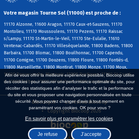
Votre magasin Tourne Sol (11000) est proche de :
11170 Alzonne, 11600 Aragon, 11170 Caux-et-Sauzens, 11170
Montolieu, 11170 Moussoulens, 11170 Pezens, 11170 Raissac
s/Lampy, 11170 St-Martin-le-Vieil, 11170 Ste-Eulalie, 11610
Ventenac-Cabardès, 11170 Villesèquelande, 11800 Badens, 11800
Barbaira, 11700 Blomac, 11800 Bouilhonnac, 11700 Capendu,
11700 Comigne, 11700 Douzens, 11800 Floure, 11800 Fontiès-d,
11800 Marseillette, 11800 Montirat, 11800 Monze, 11700 Moux,
11700 Roquecourbe-Minervois, 11800 Rustiques, 11700 St-Couat-
Afin de vous offrir la meilleure expérience possible, Biocoop utilise
d, 11800 Trèbes, 11800 Villedubert, 11000 Carcassonne
des cookies : pour assurer une performance optimale du site, pour
récolter des statistiques afin d'analyser le trafic et la performance
du site et vous proposer une navigation personnalisée en toute
sécurité. Vous pouvez changer d'avis à tout moment en
Biocoop.fr
Le réseau Biocoop
paramétrant vos cookies. OK pour vous ?
Copyright Biocoop 2026
En savoir plus et paramétrer les cookies
Je refuse
J'accepte