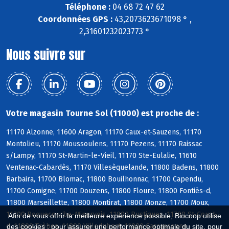
Téléphone :
04 68 72 47 62
Coordonnées GPS :
43,2073623671098 ° ,
2,31601232023773 °
Nous suivre sur
Votre magasin Tourne Sol (11000) est proche de :
11170 Alzonne, 11600 Aragon, 11170 Caux-et-Sauzens, 11170
Montolieu, 11170 Moussoulens, 11170 Pezens, 11170 Raissac
s/Lampy, 11170 St-Martin-le-Vieil, 11170 Ste-Eulalie, 11610
Ventenac-Cabardès, 11170 Villesèquelande, 11800 Badens, 11800
Barbaira, 11700 Blomac, 11800 Bouilhonnac, 11700 Capendu,
11700 Comigne, 11700 Douzens, 11800 Floure, 11800 Fontiès-d,
11800 Marseillette, 11800 Montirat, 11800 Monze, 11700 Moux,
11700 Roquecourbe-Minervois, 11800 Rustiques, 11700 St-Couat-
Afin de vous offrir la meilleure expérience possible, Biocoop utilise
d, 11800 Trèbes, 11800 Villedubert, 11000 Carcassonne
des cookies : pour assurer une performance optimale du site, pour