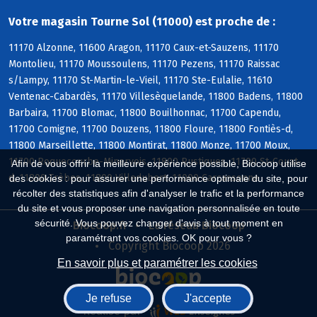
Votre magasin Tourne Sol (11000) est proche de :
11170 Alzonne, 11600 Aragon, 11170 Caux-et-Sauzens, 11170
Montolieu, 11170 Moussoulens, 11170 Pezens, 11170 Raissac
s/Lampy, 11170 St-Martin-le-Vieil, 11170 Ste-Eulalie, 11610
Ventenac-Cabardès, 11170 Villesèquelande, 11800 Badens, 11800
Barbaira, 11700 Blomac, 11800 Bouilhonnac, 11700 Capendu,
11700 Comigne, 11700 Douzens, 11800 Floure, 11800 Fontiès-d,
11800 Marseillette, 11800 Montirat, 11800 Monze, 11700 Moux,
11700 Roquecourbe-Minervois, 11800 Rustiques, 11700 St-Couat-
Afin de vous offrir la meilleure expérience possible, Biocoop utilise
d, 11800 Trèbes, 11800 Villedubert, 11000 Carcassonne
des cookies : pour assurer une performance optimale du site, pour
récolter des statistiques afin d'analyser le trafic et la performance
du site et vous proposer une navigation personnalisée en toute
sécurité. Vous pouvez changer d'avis à tout moment en
Biocoop.fr
Le réseau Biocoop
paramétrant vos cookies. OK pour vous ?
Copyright Biocoop 2026
En savoir plus et paramétrer les cookies
Je refuse
J'accepte
Réalisé par