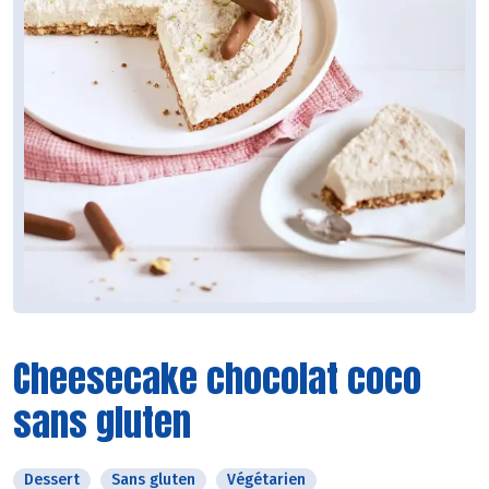
Cheesecake chocolat coco
sans gluten
Dessert
Sans gluten
Végétarien