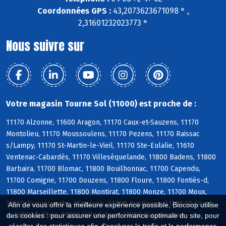
Coordonnées GPS :
43,2073623671098 ° ,
2,31601232023773 °
Nous suivre sur
Votre magasin Tourne Sol (11000) est proche de :
11170 Alzonne, 11600 Aragon, 11170 Caux-et-Sauzens, 11170
Montolieu, 11170 Moussoulens, 11170 Pezens, 11170 Raissac
s/Lampy, 11170 St-Martin-le-Vieil, 11170 Ste-Eulalie, 11610
Ventenac-Cabardès, 11170 Villesèquelande, 11800 Badens, 11800
Barbaira, 11700 Blomac, 11800 Bouilhonnac, 11700 Capendu,
11700 Comigne, 11700 Douzens, 11800 Floure, 11800 Fontiès-d,
11800 Marseillette, 11800 Montirat, 11800 Monze, 11700 Moux,
11700 Roquecourbe-Minervois, 11800 Rustiques, 11700 St-Couat-
Afin de vous offrir la meilleure expérience possible, Biocoop utilise
d, 11800 Trèbes, 11800 Villedubert, 11000 Carcassonne
des cookies : pour assurer une performance optimale du site, pour