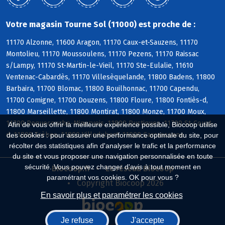
Votre magasin Tourne Sol (11000) est proche de :
11170 Alzonne, 11600 Aragon, 11170 Caux-et-Sauzens, 11170
Montolieu, 11170 Moussoulens, 11170 Pezens, 11170 Raissac
s/Lampy, 11170 St-Martin-le-Vieil, 11170 Ste-Eulalie, 11610
Ventenac-Cabardès, 11170 Villesèquelande, 11800 Badens, 11800
Barbaira, 11700 Blomac, 11800 Bouilhonnac, 11700 Capendu,
11700 Comigne, 11700 Douzens, 11800 Floure, 11800 Fontiès-d,
11800 Marseillette, 11800 Montirat, 11800 Monze, 11700 Moux,
11700 Roquecourbe-Minervois, 11800 Rustiques, 11700 St-Couat-
Afin de vous offrir la meilleure expérience possible, Biocoop utilise
d, 11800 Trèbes, 11800 Villedubert, 11000 Carcassonne
des cookies : pour assurer une performance optimale du site, pour
récolter des statistiques afin d'analyser le trafic et la performance
du site et vous proposer une navigation personnalisée en toute
sécurité. Vous pouvez changer d'avis à tout moment en
Biocoop.fr
Le réseau Biocoop
paramétrant vos cookies. OK pour vous ?
Copyright Biocoop 2026
En savoir plus et paramétrer les cookies
Je refuse
J'accepte