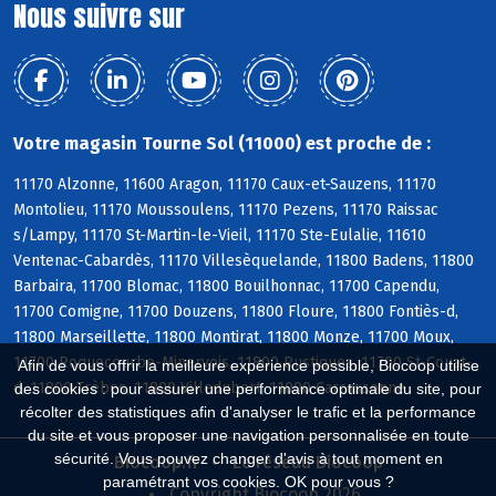
Nous suivre sur
Votre magasin Tourne Sol (11000) est proche de :
11170 Alzonne, 11600 Aragon, 11170 Caux-et-Sauzens, 11170
Montolieu, 11170 Moussoulens, 11170 Pezens, 11170 Raissac
s/Lampy, 11170 St-Martin-le-Vieil, 11170 Ste-Eulalie, 11610
Ventenac-Cabardès, 11170 Villesèquelande, 11800 Badens, 11800
Barbaira, 11700 Blomac, 11800 Bouilhonnac, 11700 Capendu,
11700 Comigne, 11700 Douzens, 11800 Floure, 11800 Fontiès-d,
11800 Marseillette, 11800 Montirat, 11800 Monze, 11700 Moux,
11700 Roquecourbe-Minervois, 11800 Rustiques, 11700 St-Couat-
Afin de vous offrir la meilleure expérience possible, Biocoop utilise
d, 11800 Trèbes, 11800 Villedubert, 11000 Carcassonne
des cookies : pour assurer une performance optimale du site, pour
récolter des statistiques afin d'analyser le trafic et la performance
du site et vous proposer une navigation personnalisée en toute
sécurité. Vous pouvez changer d'avis à tout moment en
Biocoop.fr
Le réseau Biocoop
paramétrant vos cookies. OK pour vous ?
Copyright Biocoop 2026