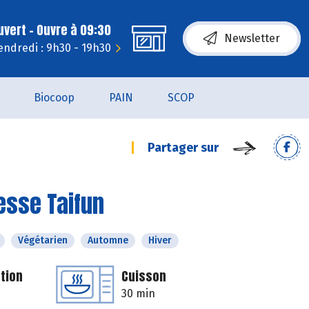
uvert - Ouvre à 09:30
Newsletter
endredi : 9h30 - 19h30
Biocoop
PAIN
SCOP
Partager sur
esse Taifun
Végétarien
Automne
Hiver
tion
Cuisson
30 min