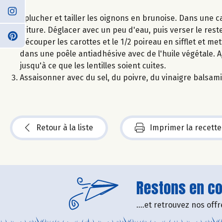
Eplucher et tailler les oignons en brunoise. Dans une cas
friture. Déglacer avec un peu d'eau, puis verser le rest
Découper les carottes et le 1/2 poireau en sifflet et me
dans une poêle antiadhésive avec de l'huile végétale. Aj
jusqu'à ce que les lentilles soient cuites.
Assaisonner avec du sel, du poivre, du vinaigre balsamiq
Retour à la liste
Imprimer la recette
Restons en con
....et retrouvez nos of