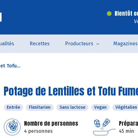
l
Bientôt o
V
ualités
Recettes
Producteurs
Magazines
et Tofu...
Potage de Lentilles et Tofu Fum
Entrée
Flexitarien
Sans lactose
Vegan
Végétalien
Nombre de personnes
Prépara
4 personnes
45 min