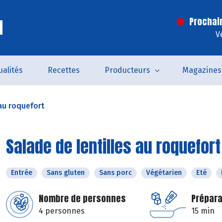
l
Prochai
V
ualités
Recettes
Producteurs
Magazines
 au roquefort
Salade de lentilles au roquefort
Entrée
Sans gluten
Sans porc
Végétarien
Eté
Nombre de personnes
Prépara
4 personnes
15 min