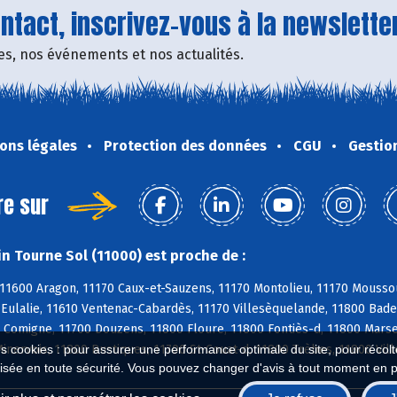
tact, inscrivez-vous à la newsletter
fres, nos événements et nos actualités.
ons légales
Protection des données
CGU
Gestio
re sur
n Tourne Sol (11000) est proche de :
11600 Aragon, 11170 Caux-et-Sauzens, 11170 Montolieu, 11170 Moussou
e-Eulalie, 11610 Ventenac-Cabardès, 11170 Villesèquelande, 11800 Bad
 Comigne, 11700 Douzens, 11800 Floure, 11800 Fontiès-d, 11800 Marsei
nervois, 11800 Rustiques, 11700 St-Couat-d, 11800 Trèbes, 11800 Vil
es cookies : pour assurer une performance optimale du site, pour récolter
isée en toute sécurité. Vous pouvez changer d'avis à tout moment en 