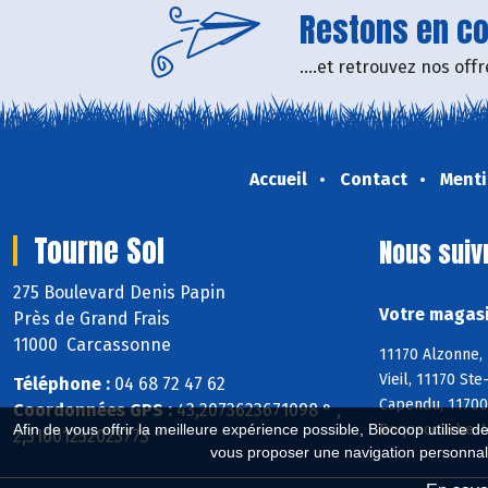
Restons en con
....et retrouvez nos of
Accueil
Contact
Menti
Tourne Sol
Nous suiv
275 Boulevard Denis Papin
Votre magasi
Près de Grand Frais
11000 Carcassonne
11170 Alzonne, 
Vieil, 11170 St
Téléphone :
04 68 72 47 62
Capendu, 11700
Coordonnées GPS :
43,2073623671098 ° ,
Roquecourbe-Mi
Afin de vous offrir la meilleure expérience possible, Biocoop utilise d
2,31601232023773 °
vous proposer une navigation personnal