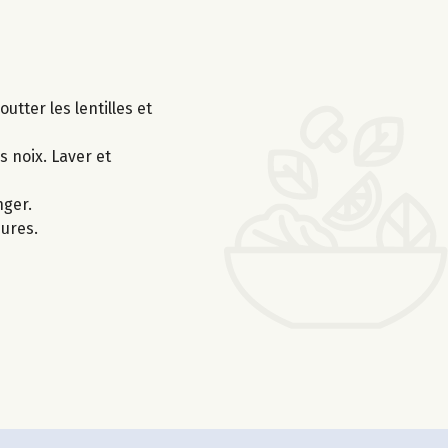
utter les lentilles et
s noix. Laver et
nger.
eures.