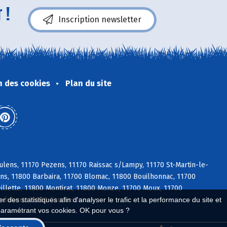
 !
Inscription newsletter
n des cookies
Plan du site
lens, 11170 Pezens, 11170 Raissac s/Lampy, 11170 St-Martin-le-
ens, 11800 Barbaira, 11700 Blomac, 11800 Bouilhonnac, 11700
llette, 11800 Montirat, 11800 Monze, 11700 Moux, 11700
ledubert, 11000 Carcassonne
 des statistiques afin d'analyser le trafic et la performance du site et
paramétrant vos cookies. OK pour vous ?