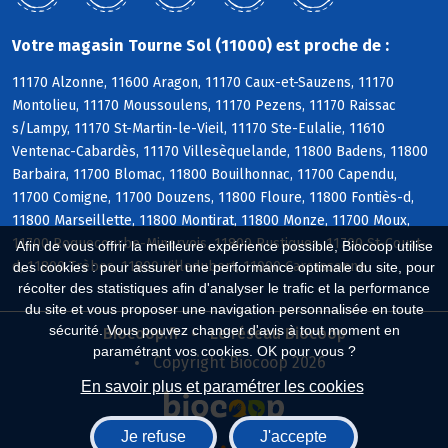
Votre magasin Tourne Sol (11000) est proche de :
11170 Alzonne, 11600 Aragon, 11170 Caux-et-Sauzens, 11170
Montolieu, 11170 Moussoulens, 11170 Pezens, 11170 Raissac
s/Lampy, 11170 St-Martin-le-Vieil, 11170 Ste-Eulalie, 11610
Ventenac-Cabardès, 11170 Villesèquelande, 11800 Badens, 11800
Barbaira, 11700 Blomac, 11800 Bouilhonnac, 11700 Capendu,
11700 Comigne, 11700 Douzens, 11800 Floure, 11800 Fontiès-d,
11800 Marseillette, 11800 Montirat, 11800 Monze, 11700 Moux,
11700 Roquecourbe-Minervois, 11800 Rustiques, 11700 St-Couat-
Afin de vous offrir la meilleure expérience possible, Biocoop utilise
d, 11800 Trèbes, 11800 Villedubert, 11000 Carcassonne
des cookies : pour assurer une performance optimale du site, pour
récolter des statistiques afin d'analyser le trafic et la performance
du site et vous proposer une navigation personnalisée en toute
sécurité. Vous pouvez changer d'avis à tout moment en
Biocoop.fr
Le réseau Biocoop
paramétrant vos cookies. OK pour vous ?
Copyright Biocoop 2026
En savoir plus et paramétrer les cookies
Je refuse
J'accepte