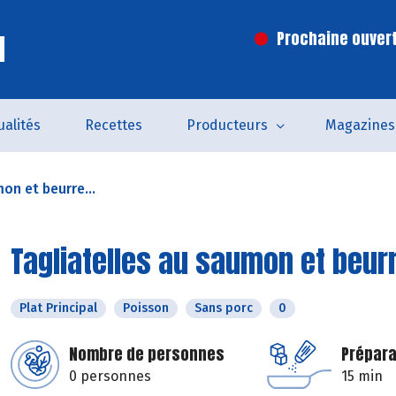
l
Prochaine ouvert
ualités
Recettes
Producteurs
Magazines
on et beurre...
Tagliatelles au saumon et beur
Plat Principal
Poisson
Sans porc
0
Nombre de personnes
Prépara
0 personnes
15 min