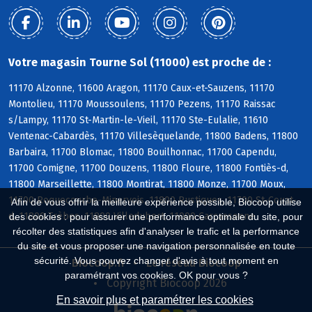
Votre magasin Tourne Sol (11000) est proche de :
11170 Alzonne, 11600 Aragon, 11170 Caux-et-Sauzens, 11170
Montolieu, 11170 Moussoulens, 11170 Pezens, 11170 Raissac
s/Lampy, 11170 St-Martin-le-Vieil, 11170 Ste-Eulalie, 11610
Ventenac-Cabardès, 11170 Villesèquelande, 11800 Badens, 11800
Barbaira, 11700 Blomac, 11800 Bouilhonnac, 11700 Capendu,
11700 Comigne, 11700 Douzens, 11800 Floure, 11800 Fontiès-d,
11800 Marseillette, 11800 Montirat, 11800 Monze, 11700 Moux,
11700 Roquecourbe-Minervois, 11800 Rustiques, 11700 St-Couat-
Afin de vous offrir la meilleure expérience possible, Biocoop utilise
d, 11800 Trèbes, 11800 Villedubert, 11000 Carcassonne
des cookies : pour assurer une performance optimale du site, pour
récolter des statistiques afin d'analyser le trafic et la performance
du site et vous proposer une navigation personnalisée en toute
sécurité. Vous pouvez changer d'avis à tout moment en
Biocoop.fr
Le réseau Biocoop
paramétrant vos cookies. OK pour vous ?
Copyright Biocoop 2026
En savoir plus et paramétrer les cookies