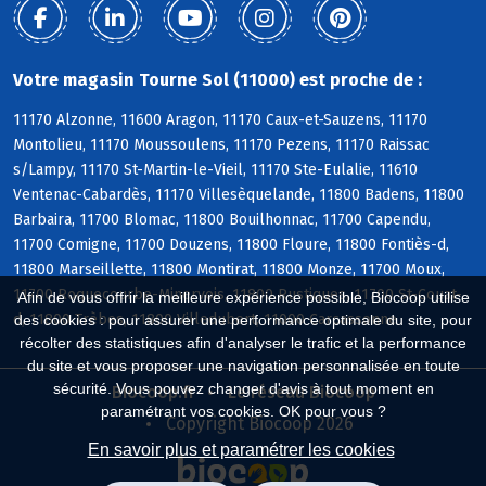
Votre magasin Tourne Sol (11000) est proche de :
11170 Alzonne, 11600 Aragon, 11170 Caux-et-Sauzens, 11170
Montolieu, 11170 Moussoulens, 11170 Pezens, 11170 Raissac
s/Lampy, 11170 St-Martin-le-Vieil, 11170 Ste-Eulalie, 11610
Ventenac-Cabardès, 11170 Villesèquelande, 11800 Badens, 11800
Barbaira, 11700 Blomac, 11800 Bouilhonnac, 11700 Capendu,
11700 Comigne, 11700 Douzens, 11800 Floure, 11800 Fontiès-d,
11800 Marseillette, 11800 Montirat, 11800 Monze, 11700 Moux,
11700 Roquecourbe-Minervois, 11800 Rustiques, 11700 St-Couat-
Afin de vous offrir la meilleure expérience possible, Biocoop utilise
d, 11800 Trèbes, 11800 Villedubert, 11000 Carcassonne
des cookies : pour assurer une performance optimale du site, pour
récolter des statistiques afin d'analyser le trafic et la performance
du site et vous proposer une navigation personnalisée en toute
sécurité. Vous pouvez changer d'avis à tout moment en
Biocoop.fr
Le réseau Biocoop
paramétrant vos cookies. OK pour vous ?
Copyright Biocoop 2026
En savoir plus et paramétrer les cookies