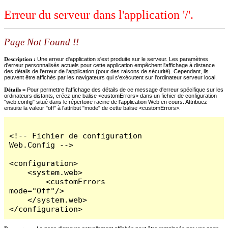
Erreur du serveur dans l'application '/'.
Page Not Found !!
Description :
Une erreur d'application s'est produite sur le serveur. Les paramètres
d'erreur personnalisés actuels pour cette application empêchent l'affichage à distance
des détails de l'erreur de l'application (pour des raisons de sécurité). Cependant, ils
peuvent être affichés par les navigateurs qui s'exécutent sur l'ordinateur serveur local.
Détails =
Pour permettre l'affichage des détails de ce message d'erreur spécifique sur les
ordinateurs distants, créez une balise <customErrors> dans un fichier de configuration
"web.config" situé dans le répertoire racine de l'application Web en cours. Attribuez
ensuite la valeur "off" à l'attribut "mode" de cette balise <customErrors>.
<!-- Fichier de configuration 
Web.Config -->

<configuration>

    <system.web>

        <customErrors 
mode="Off"/>

    </system.web>

</configuration>