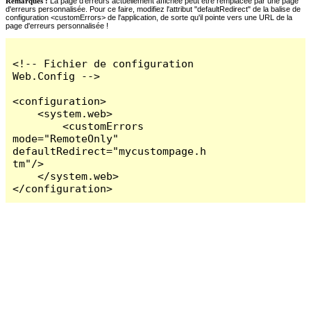
Remarques :
La page d'erreurs actuellement affichée peut être remplacée par une page
d'erreurs personnalisée. Pour ce faire, modifiez l'attribut "defaultRedirect" de la balise de
configuration <customErrors> de l'application, de sorte qu'il pointe vers une URL de la
page d'erreurs personnalisée !
<!-- Fichier de configuration 
Web.Config -->

<configuration>

    <system.web>

        <customErrors 
mode="RemoteOnly" 
defaultRedirect="mycustompage.h
tm"/>

    </system.web>

</configuration>