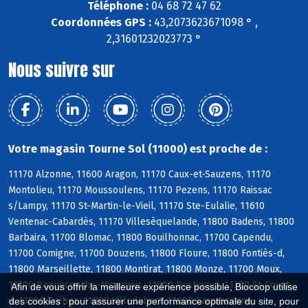
Téléphone :
04 68 72 47 62
Coordonnées GPS :
43,2073623671098 ° ,
2,31601232023773 °
Nous suivre sur
Votre magasin Tourne Sol (11000) est proche de :
11170 Alzonne, 11600 Aragon, 11170 Caux-et-Sauzens, 11170
Montolieu, 11170 Moussoulens, 11170 Pezens, 11170 Raissac
s/Lampy, 11170 St-Martin-le-Vieil, 11170 Ste-Eulalie, 11610
Ventenac-Cabardès, 11170 Villesèquelande, 11800 Badens, 11800
Barbaira, 11700 Blomac, 11800 Bouilhonnac, 11700 Capendu,
11700 Comigne, 11700 Douzens, 11800 Floure, 11800 Fontiès-d,
11800 Marseillette, 11800 Montirat, 11800 Monze, 11700 Moux,
11700 Roquecourbe-Minervois, 11800 Rustiques, 11700 St-Couat-
Afin de vous offrir la meilleure expérience possible, Biocoop utilise
d, 11800 Trèbes, 11800 Villedubert, 11000 Carcassonne
des cookies : pour assurer une performance optimale du site, pour