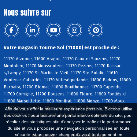
Nous suivre sur
Votre magasin Tourne Sol (11000) est proche de :
11170 Alzonne, 11600 Aragon, 11170 Caux-et-Sauzens, 11170
Montolieu, 11170 Moussoulens, 11170 Pezens, 11170 Raissac
s/Lampy, 11170 St-Martin-le-Vieil, 11170 Ste-Eulalie, 11610
Ventenac-Cabardès, 11170 Villesèquelande, 11800 Badens, 11800
Barbaira, 11700 Blomac, 11800 Bouilhonnac, 11700 Capendu,
11700 Comigne, 11700 Douzens, 11800 Floure, 11800 Fontiès-d,
11800 Marseillette, 11800 Montirat, 11800 Monze, 11700 Moux,
11700 Roquecourbe-Minervois, 11800 Rustiques, 11700 St-Couat-
Afin de vous offrir la meilleure expérience possible, Biocoop utilise
d, 11800 Trèbes, 11800 Villedubert, 11000 Carcassonne
des cookies : pour assurer une performance optimale du site, pour
récolter des statistiques afin d'analyser le trafic et la performance
du site et vous proposer une navigation personnalisée en toute
sécurité. Vous pouvez changer d'avis à tout moment en
Biocoop.fr
Le réseau Biocoop