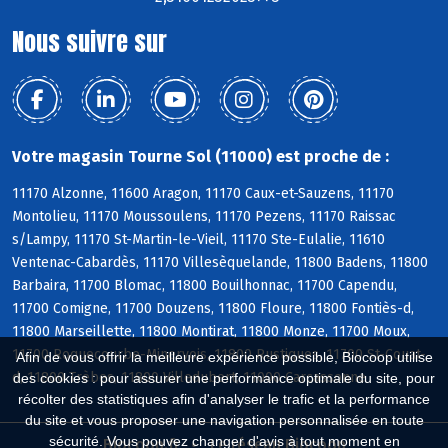
Nous suivre sur
Votre magasin Tourne Sol (11000) est proche de :
11170 Alzonne, 11600 Aragon, 11170 Caux-et-Sauzens, 11170
Montolieu, 11170 Moussoulens, 11170 Pezens, 11170 Raissac
s/Lampy, 11170 St-Martin-le-Vieil, 11170 Ste-Eulalie, 11610
Ventenac-Cabardès, 11170 Villesèquelande, 11800 Badens, 11800
Barbaira, 11700 Blomac, 11800 Bouilhonnac, 11700 Capendu,
11700 Comigne, 11700 Douzens, 11800 Floure, 11800 Fontiès-d,
11800 Marseillette, 11800 Montirat, 11800 Monze, 11700 Moux,
11700 Roquecourbe-Minervois, 11800 Rustiques, 11700 St-Couat-
Afin de vous offrir la meilleure expérience possible, Biocoop utilise
d, 11800 Trèbes, 11800 Villedubert, 11000 Carcassonne
des cookies : pour assurer une performance optimale du site, pour
récolter des statistiques afin d'analyser le trafic et la performance
du site et vous proposer une navigation personnalisée en toute
sécurité. Vous pouvez changer d'avis à tout moment en
Biocoop.fr
Le réseau Biocoop