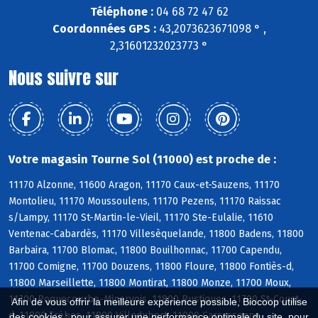
Téléphone :
04 68 72 47 62
Coordonnées GPS :
43,2073623671098 ° ,
2,31601232023773 °
Nous suivre sur
Votre magasin Tourne Sol (11000) est proche de :
11170 Alzonne, 11600 Aragon, 11170 Caux-et-Sauzens, 11170
Montolieu, 11170 Moussoulens, 11170 Pezens, 11170 Raissac
s/Lampy, 11170 St-Martin-le-Vieil, 11170 Ste-Eulalie, 11610
Ventenac-Cabardès, 11170 Villesèquelande, 11800 Badens, 11800
Barbaira, 11700 Blomac, 11800 Bouilhonnac, 11700 Capendu,
11700 Comigne, 11700 Douzens, 11800 Floure, 11800 Fontiès-d,
11800 Marseillette, 11800 Montirat, 11800 Monze, 11700 Moux,
11700 Roquecourbe-Minervois, 11800 Rustiques, 11700 St-Couat-
Afin de vous offrir la meilleure expérience possible, Biocoop utilise
d, 11800 Trèbes, 11800 Villedubert, 11000 Carcassonne
des cookies : pour assurer une performance optimale du site, pour