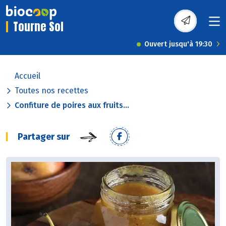
Tourne Sol
Ouvert jusqu'à 19:30
Accueil
Toutes nos recettes
Confiture de poires aux fruits...
Partager sur