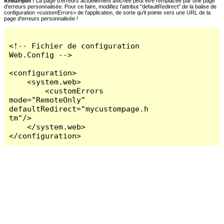
Remarques :
La page d'erreurs actuellement affichée peut être remplacée par une page
d'erreurs personnalisée. Pour ce faire, modifiez l'attribut "defaultRedirect" de la balise de
configuration <customErrors> de l'application, de sorte qu'il pointe vers une URL de la
page d'erreurs personnalisée !
<!-- Fichier de configuration 
Web.Config -->

<configuration>

    <system.web>

        <customErrors 
mode="RemoteOnly" 
defaultRedirect="mycustompage.h
tm"/>

    </system.web>

</configuration>