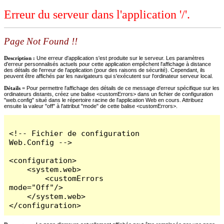
Erreur du serveur dans l'application '/'.
Page Not Found !!
Description :
Une erreur d'application s'est produite sur le serveur. Les paramètres
d'erreur personnalisés actuels pour cette application empêchent l'affichage à distance
des détails de l'erreur de l'application (pour des raisons de sécurité). Cependant, ils
peuvent être affichés par les navigateurs qui s'exécutent sur l'ordinateur serveur local.
Détails =
Pour permettre l'affichage des détails de ce message d'erreur spécifique sur les
ordinateurs distants, créez une balise <customErrors> dans un fichier de configuration
"web.config" situé dans le répertoire racine de l'application Web en cours. Attribuez
ensuite la valeur "off" à l'attribut "mode" de cette balise <customErrors>.
<!-- Fichier de configuration 
Web.Config -->

<configuration>

    <system.web>

        <customErrors 
mode="Off"/>

    </system.web>

</configuration>