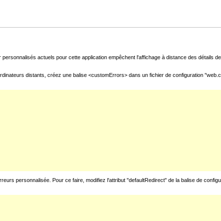
 personnalisés actuels pour cette application empêchent l'affichage à distance des détails de 
rdinateurs distants, créez une balise <customErrors> dans un fichier de configuration "web.con
urs personnalisée. Pour ce faire, modifiez l'attribut "defaultRedirect" de la balise de config