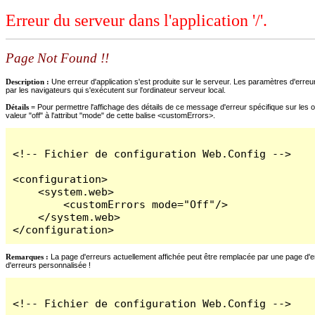
Erreur du serveur dans l'application '/'.
Page Not Found !!
Description :
Une erreur d'application s'est produite sur le serveur. Les paramètres d'erreur
par les navigateurs qui s'exécutent sur l'ordinateur serveur local.
Détails =
Pour permettre l'affichage des détails de ce message d'erreur spécifique sur les o
valeur "off" à l'attribut "mode" de cette balise <customErrors>.
<!-- Fichier de configuration Web.Config -->

<configuration>

    <system.web>

        <customErrors mode="Off"/>

    </system.web>

</configuration>
Remarques :
La page d'erreurs actuellement affichée peut être remplacée par une page d'erre
d'erreurs personnalisée !
<!-- Fichier de configuration Web.Config -->
