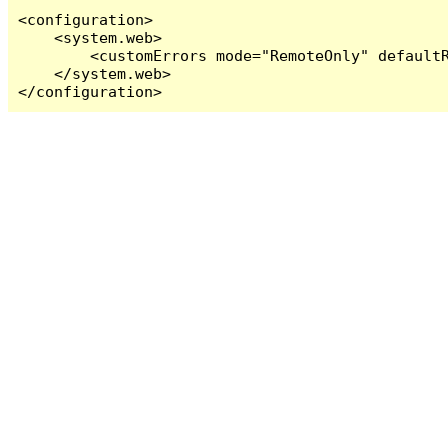
<configuration>

    <system.web>

        <customErrors mode="RemoteOnly" defaultR
    </system.web>

</configuration>