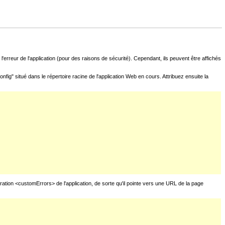
l'erreur de l'application (pour des raisons de sécurité). Cependant, ils peuvent être affichés
fig" situé dans le répertoire racine de l'application Web en cours. Attribuez ensuite la
uration <customErrors> de l'application, de sorte qu'il pointe vers une URL de la page