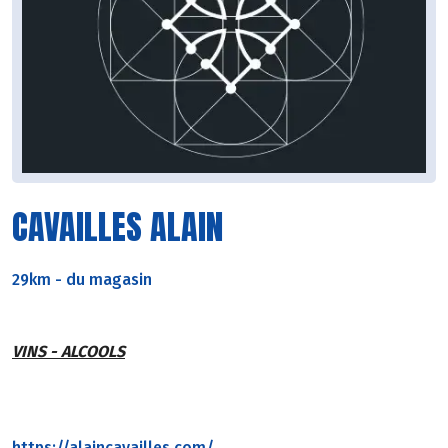
CAVAILLES ALAIN
29km
-
du magasin
VINS - ALCOOLS
https://alaincavailles.com/