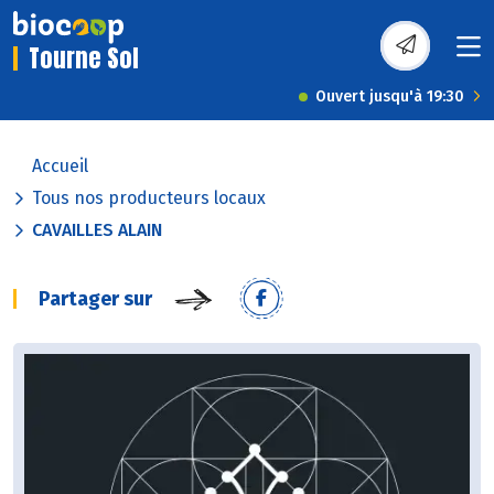
Tourne Sol
Ouvert jusqu'à 19:30
Accueil
Tous nos producteurs locaux
CAVAILLES ALAIN
Partager sur