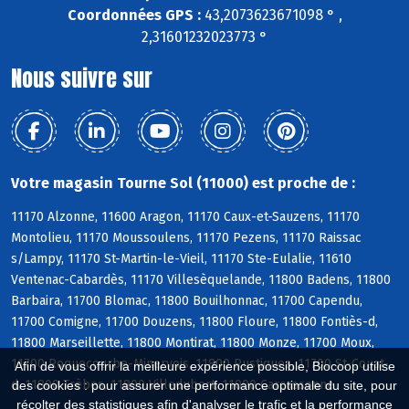
Coordonnées GPS :
43,2073623671098 ° ,
2,31601232023773 °
Nous suivre sur
Votre magasin Tourne Sol (11000) est proche de :
11170 Alzonne, 11600 Aragon, 11170 Caux-et-Sauzens, 11170
Montolieu, 11170 Moussoulens, 11170 Pezens, 11170 Raissac
s/Lampy, 11170 St-Martin-le-Vieil, 11170 Ste-Eulalie, 11610
Ventenac-Cabardès, 11170 Villesèquelande, 11800 Badens, 11800
Barbaira, 11700 Blomac, 11800 Bouilhonnac, 11700 Capendu,
11700 Comigne, 11700 Douzens, 11800 Floure, 11800 Fontiès-d,
11800 Marseillette, 11800 Montirat, 11800 Monze, 11700 Moux,
11700 Roquecourbe-Minervois, 11800 Rustiques, 11700 St-Couat-
Afin de vous offrir la meilleure expérience possible, Biocoop utilise
d, 11800 Trèbes, 11800 Villedubert, 11000 Carcassonne
des cookies : pour assurer une performance optimale du site, pour
récolter des statistiques afin d'analyser le trafic et la performance