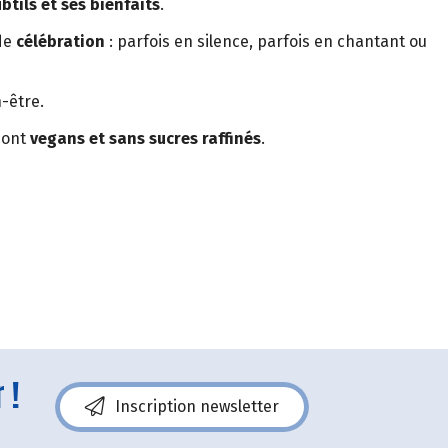
btils et ses bienfaits
.
 de
célébration
: parfois en silence, parfois en chantant ou
-être.
sont
vegans et sans sucres raffinés
.
 !
Inscription newsletter