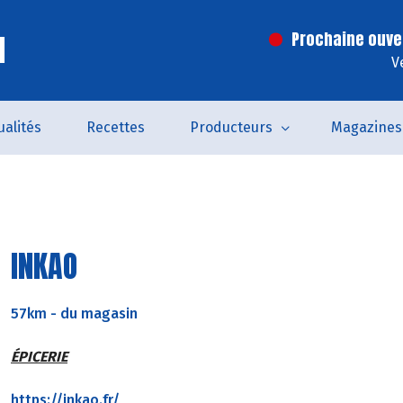
l
Prochaine ouve
V
ualités
Recettes
Producteurs
Magazines
INKAO
57km
-
du magasin
ÉPICERIE
https://inkao.fr/