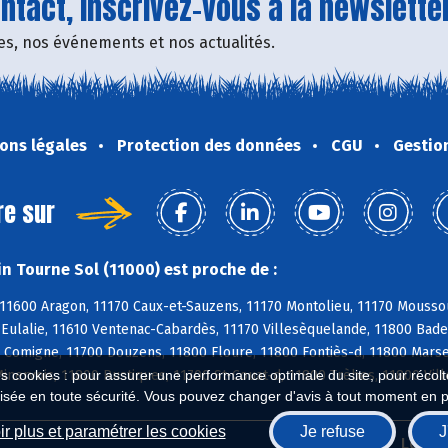
tact, inscrivez-vous à la newsletter
fres, nos événements et nos actualités.
ons légales
Protection des données
CGU
Gestio
re sur
n Tourne Sol (11000) est proche de :
11600 Aragon, 11170 Caux-et-Sauzens, 11170 Montolieu, 11170 Moussou
e-Eulalie, 11610 Ventenac-Cabardès, 11170 Villesèquelande, 11800 Bad
 Comigne, 11700 Douzens, 11800 Floure, 11800 Fontiès-d, 11800 Marsei
nervois, 11800 Rustiques, 11700 St-Couat-d, 11800 Trèbes, 11800 Vil
es cookies : pour assurer une performance optimale du site, pour récolter
isée en toute sécurité. Vous pouvez changer d'avis à tout moment en 
r plus et paramétrer les cookies
Je refuse
J
Biocoop.fr
Le ré