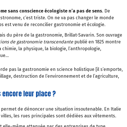
ome sans conscience écologiste n’a pas de sens
. De
stronome, c’est triste. On ne va pas changer le monde
ps est venu de reconcilier gastronomie et écologie.
ais du père de la gastronomie, Brillat-Savarin. Son ouvrage
tions de gastronomie transcendante
publié en 1825 montre
chimie, la physique, la biologie, l’anthropologie,
ique…
rde pas la gastronomie en science holistique [il s’emporte,
lage, destruction de l’environnement et de l’agriculture,
 encore leur place ?
le permet de dénoncer une situation insoutenable. En Italie
villes, les rues principales sont dédiées aux vêtements.
est elle-même attaquée par des entreprises de type