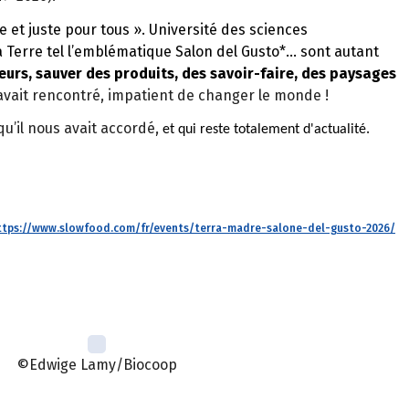
e et juste pour tous ». Université des sciences
a Terre tel l’emblématique Salon del Gusto*
… sont autant
urs, sauver des produits, des savoir-faire, des paysages
l’avait rencontré, impatient de changer le monde !
u’il nous avait accordé,
.
et qui reste totalement d'actualité
ttps://www.slowfood.com/fr/events/terra-madre-salone-del-gusto-2026/
©Edwige Lamy/Biocoop