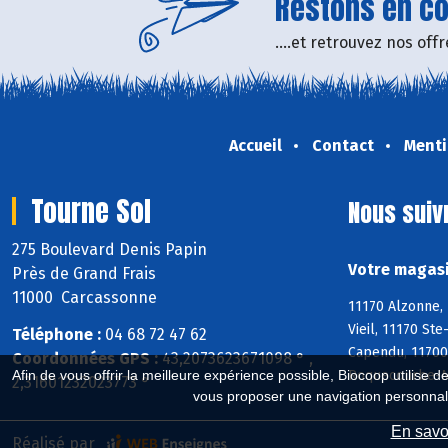
Restons en con
....et retrouvez nos of
Accueil
Contact
Menti
Tourne Sol
Nous suiv
275 Boulevard Denis Papin
Votre magasi
Près de Grand Frais
11000 Carcassonne
11170 Alzonne, 
Vieil, 11170 St
Téléphone :
04 68 72 47 62
Capendu, 11700
Coordonnées GPS :
43,2073623671098 ° ,
Roquecourbe-Mi
Afin de vous offrir la meilleure expérience possible, Biocoop utilise d
2,31601232023773 °
vous proposer une navigation personnal
En savoi
Réalisé par