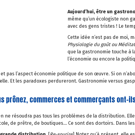
Aujourd’hui, être un gastron
même qu’un écologiste non ga
avec des gens tristes ! Le tem
Cette idée n’est pas de moi, m
Physiologie du goût ou Médita
que la gastronomie touche à la 
l’économie ou encore la polit
et pas l’aspect économie politique de son œuvre. Si on n’abo
lle. Et les paradoxes perdureront. Gastronomie versus gaspil
us prônez, commerces et commerçants ont-ils
oyen ne résoudra pas tous les problèmes de la distribution. El
ole, de prêtre, de boutiques… Ce sont des dortoirs. Dans les 
a grande distribution.
[
Re-sourire
] Notez qu’à présent, elle 