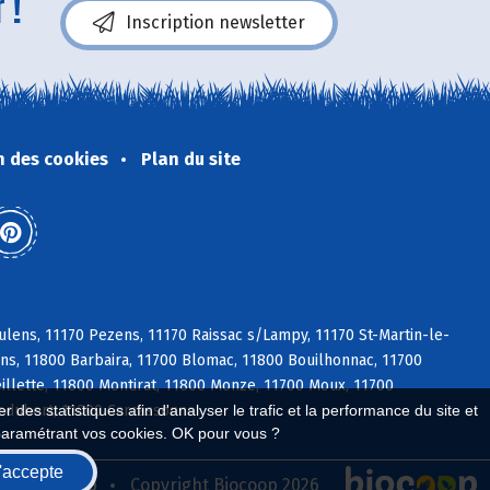
 !
Inscription newsletter
n des cookies
Plan du site
lens, 11170 Pezens, 11170 Raissac s/Lampy, 11170 St-Martin-le-
ens, 11800 Barbaira, 11700 Blomac, 11800 Bouilhonnac, 11700
llette, 11800 Montirat, 11800 Monze, 11700 Moux, 11700
ledubert, 11000 Carcassonne
 des statistiques afin d'analyser le trafic et la performance du site et
paramétrant vos cookies. OK pour vous ?
'accepte
seau Biocoop
Copyright Biocoop 2026