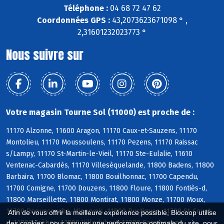
Téléphone :
04 68 72 47 62
Coordonnées GPS :
43,2073623671098 ° ,
2,31601232023773 °
Nous suivre sur
Votre magasin Tourne Sol (11000) est proche de :
11170 Alzonne, 11600 Aragon, 11170 Caux-et-Sauzens, 11170
Montolieu, 11170 Moussoulens, 11170 Pezens, 11170 Raissac
s/Lampy, 11170 St-Martin-le-Vieil, 11170 Ste-Eulalie, 11610
Ventenac-Cabardès, 11170 Villesèquelande, 11800 Badens, 11800
Barbaira, 11700 Blomac, 11800 Bouilhonnac, 11700 Capendu,
11700 Comigne, 11700 Douzens, 11800 Floure, 11800 Fontiès-d,
11800 Marseillette, 11800 Montirat, 11800 Monze, 11700 Moux,
11700 Roquecourbe-Minervois, 11800 Rustiques, 11700 St-Couat-
Afin de vous offrir la meilleure expérience possible, Biocoop utilise
d, 11800 Trèbes, 11800 Villedubert, 11000 Carcassonne
des cookies : pour assurer une performance optimale du site, pour