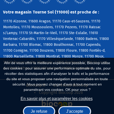
Votre magasin Tourne Sol (11000) est proche de :
11170 Alzonne, 11600 Aragon, 11170 Caux-et-Sauzens, 11170
Montolieu, 11170 Moussoulens, 11170 Pezens, 11170 Raissac
s/Lampy, 11170 St-Martin-le-Vieil, 11170 Ste-Eulalie, 11610
Ventenac-Cabardès, 11170 Villesèquelande, 11800 Badens, 11800
Barbaira, 11700 Blomac, 11800 Bouilhonnac, 11700 Capendu,
11700 Comigne, 11700 Douzens, 11800 Floure, 11800 Fontiès-d,
11800 Marseillette, 11800 Montirat, 11800 Monze, 11700 Moux,
11700 Roquecourbe-Minervois, 11800 Rustiques, 11700 St-Couat-
Afin de vous offrir la meilleure expérience possible, Biocoop utilise
d, 11800 Trèbes, 11800 Villedubert, 11000 Carcassonne
des cookies : pour assurer une performance optimale du site, pour
récolter des statistiques afin d'analyser le trafic et la performance
du site et vous proposer une navigation personnalisée en toute
sécurité. Vous pouvez changer d'avis à tout moment en
Biocoop.fr
Le réseau Biocoop
paramétrant vos cookies. OK pour vous ?
Copyright Biocoop 2026
En savoir plus et paramétrer les cookies
Je refuse
J'accepte