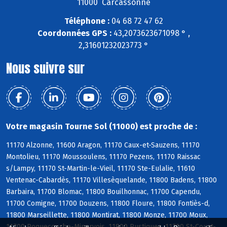
11000 Carcassonne
Téléphone :
04 68 72 47 62
Coordonnées GPS :
43,2073623671098 ° ,
2,31601232023773 °
Nous suivre sur
Votre magasin Tourne Sol (11000) est proche de :
11170 Alzonne, 11600 Aragon, 11170 Caux-et-Sauzens, 11170
Montolieu, 11170 Moussoulens, 11170 Pezens, 11170 Raissac
s/Lampy, 11170 St-Martin-le-Vieil, 11170 Ste-Eulalie, 11610
Ventenac-Cabardès, 11170 Villesèquelande, 11800 Badens, 11800
Barbaira, 11700 Blomac, 11800 Bouilhonnac, 11700 Capendu,
11700 Comigne, 11700 Douzens, 11800 Floure, 11800 Fontiès-d,
11800 Marseillette, 11800 Montirat, 11800 Monze, 11700 Moux,
11700 Roquecourbe-Minervois, 11800 Rustiques, 11700 St-Couat-