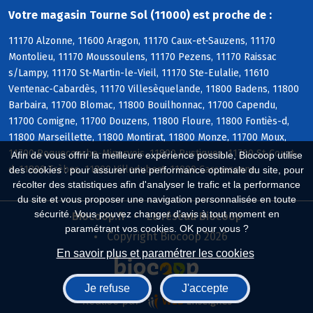
Votre magasin Tourne Sol (11000) est proche de :
11170 Alzonne, 11600 Aragon, 11170 Caux-et-Sauzens, 11170
Montolieu, 11170 Moussoulens, 11170 Pezens, 11170 Raissac
s/Lampy, 11170 St-Martin-le-Vieil, 11170 Ste-Eulalie, 11610
Ventenac-Cabardès, 11170 Villesèquelande, 11800 Badens, 11800
Barbaira, 11700 Blomac, 11800 Bouilhonnac, 11700 Capendu,
11700 Comigne, 11700 Douzens, 11800 Floure, 11800 Fontiès-d,
11800 Marseillette, 11800 Montirat, 11800 Monze, 11700 Moux,
11700 Roquecourbe-Minervois, 11800 Rustiques, 11700 St-Couat-
Afin de vous offrir la meilleure expérience possible, Biocoop utilise
d, 11800 Trèbes, 11800 Villedubert, 11000 Carcassonne
des cookies : pour assurer une performance optimale du site, pour
récolter des statistiques afin d'analyser le trafic et la performance
du site et vous proposer une navigation personnalisée en toute
sécurité. Vous pouvez changer d'avis à tout moment en
Biocoop.fr
Le réseau Biocoop
paramétrant vos cookies. OK pour vous ?
Copyright Biocoop 2026
En savoir plus et paramétrer les cookies
Je refuse
J'accepte
Réalisé par