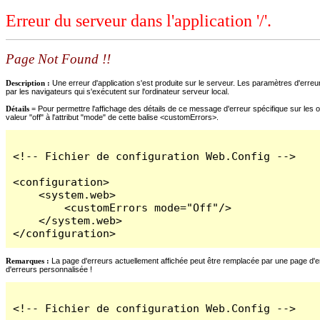
Erreur du serveur dans l'application '/'.
Page Not Found !!
Description :
Une erreur d'application s'est produite sur le serveur. Les paramètres d'erreur
par les navigateurs qui s'exécutent sur l'ordinateur serveur local.
Détails =
Pour permettre l'affichage des détails de ce message d'erreur spécifique sur les o
valeur "off" à l'attribut "mode" de cette balise <customErrors>.
<!-- Fichier de configuration Web.Config -->

<configuration>

    <system.web>

        <customErrors mode="Off"/>

    </system.web>

</configuration>
Remarques :
La page d'erreurs actuellement affichée peut être remplacée par une page d'erre
d'erreurs personnalisée !
<!-- Fichier de configuration Web.Config -->
