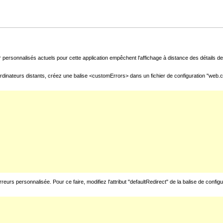
 personnalisés actuels pour cette application empêchent l'affichage à distance des détails de 
rdinateurs distants, créez une balise <customErrors> dans un fichier de configuration "web.con
urs personnalisée. Pour ce faire, modifiez l'attribut "defaultRedirect" de la balise de config