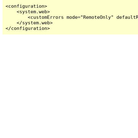
<configuration>

    <system.web>

        <customErrors mode="RemoteOnly" defaultR
    </system.web>

</configuration>