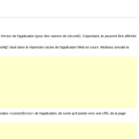
l'erreur de l'application (pour des raisons de sécurité). Cependant, ils peuvent être affichés
fig" situé dans le répertoire racine de l'application Web en cours. Attribuez ensuite la
uration <customErrors> de l'application, de sorte qu'il pointe vers une URL de la page