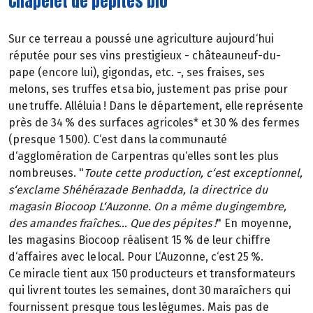
Chapelet de pépites bio
Sur ce terreau a poussé une agriculture aujourd‘hui
réputée pour ses vins prestigieux - châteauneuf-du-
pape (encore lui), gigondas, etc. -, ses fraises, ses
melons, ses truffes et sa bio, justement pas prise pour
une truffe. Alléluia ! Dans le département, elle représente
près de 34 % des surfaces agricoles* et 30 % des fermes
(presque 1 500). C‘est dans la communauté
d‘agglomération de Carpentras qu‘elles sont les plus
nombreuses. "
Toute cette production, c‘est exceptionnel,
s‘exclame Shéhérazade Benhadda, la directrice du
magasin Biocoop L‘Auzonne. On a même du gingembre,
des amandes fraîches… Que des pépites !
" En moyenne,
les magasins Biocoop réalisent 15 % de leur chiffre
d‘affaires avec le local. Pour L‘Auzonne, c‘est 25 %.
Ce miracle tient aux 150 producteurs et transformateurs
qui livrent toutes les semaines, dont 30 maraîchers qui
fournissent presque tous les légumes. Mais pas de