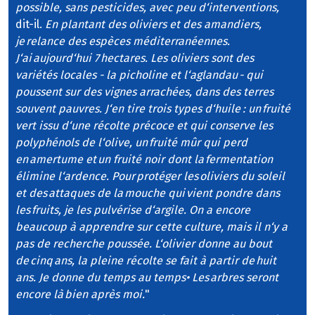
possible, sans pesticides, avec peu d‘interventions,
dit-il.
En plantant des oliviers et des amandiers,
je relance des espèces méditerranéennes.
J‘ai aujourd‘hui 7 hectares. Les oliviers sont des
variétés locales - la picholine et l‘aglandau - qui
poussent sur des vignes arrachées, dans des terres
souvent pauvres. J‘en tire trois types d‘huile : un fruité
vert issu d‘une récolte précoce et qui conserve les
polyphénols de l‘olive, un fruité mûr qui perd
en amertume et un fruité noir dont la fermentation
élimine l‘ardence. Pour protéger les oliviers du soleil
et des attaques de la mouche qui vient pondre dans
les fruits, je les pulvérise d‘argile. On a encore
beaucoup à apprendre sur cette culture, mais il n‘y a
pas de recherche poussée. L‘olivier donne au bout
de cinq ans, la pleine récolte se fait à partir de huit
ans. Je donne du temps au temps• Les arbres seront
encore là bien après moi.
"