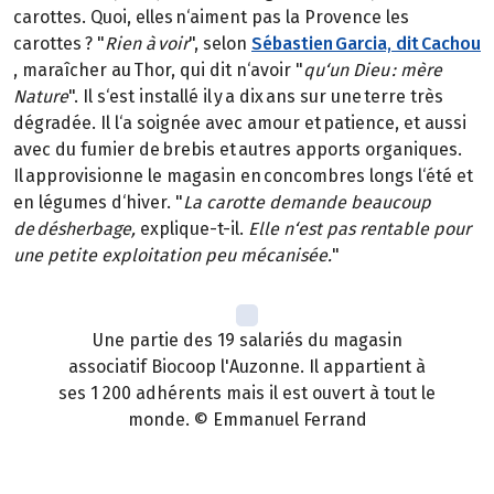
carottes. Quoi, elles n‘aiment pas la Provence les
carottes ? "
Rien à voir
", selon
Sébastien Garcia, dit Cachou
, maraîcher au Thor, qui dit n‘avoir "
qu‘un Dieu : mère
Nature
". Il s‘est installé il y a dix ans sur une terre très
dégradée. Il l‘a soignée avec amour et patience, et aussi
avec du fumier de brebis et autres apports organiques.
Il approvisionne le magasin en concombres longs l‘été et
en légumes d‘hiver. "
La carotte demande beaucoup
de désherbage,
explique-t-il.
Elle n‘est pas rentable pour
une petite exploitation peu mécanisée.
"
Une partie des 19 salariés du magasin
associatif Biocoop l'Auzonne. Il appartient à
ses 1 200 adhérents mais il est ouvert à tout le
monde. © Emmanuel Ferrand