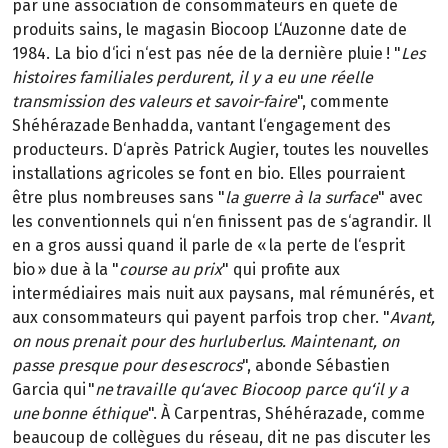
par une association de consommateurs en quête de
produits sains, le magasin Biocoop L‘Auzonne date de
1984. La bio d‘ici n‘est pas née de la dernière pluie ! "
Les
histoires familiales perdurent, il y a eu une réelle
transmission des valeurs et savoir-faire
", commente
Shéhérazade Benhadda, vantant l‘engagement des
producteurs. D‘après Patrick Augier, toutes les nouvelles
installations agricoles se font en bio. Elles pourraient
être plus nombreuses sans "
la guerre à la surface
" avec
les conventionnels qui n‘en finissent pas de s‘agrandir. Il
en a gros aussi quand il parle de « la perte de l‘esprit
bio » due à la "
course au prix
" qui profite aux
intermédiaires mais nuit aux paysans, mal rémunérés, et
aux consommateurs qui payent parfois trop cher. "
Avant,
on nous prenait pour des hurluberlus. Maintenant, on
passe presque pour des escrocs
", abonde Sébastien
Garcia qui "
ne travaille qu‘avec Biocoop parce qu‘il y a
une bonne éthique
". À Carpentras, Shéhérazade, comme
beaucoup de collègues du réseau, dit ne pas discuter les