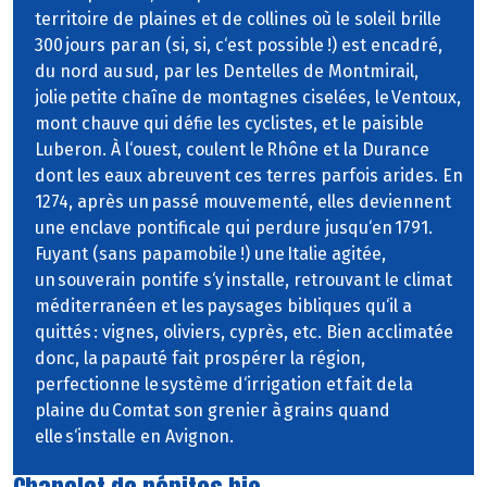
territoire de plaines et de collines où le soleil brille
300 jours par an (si, si, c‘est possible !) est encadré,
du nord au sud, par les Dentelles de Montmirail,
jolie petite chaîne de montagnes ciselées, le Ventoux,
mont chauve qui défie les cyclistes, et le paisible
Luberon. À l‘ouest, coulent le Rhône et la Durance
dont les eaux abreuvent ces terres parfois arides. En
1274, après un passé mouvementé, elles deviennent
une enclave pontificale qui perdure jusqu‘en 1791.
Fuyant (sans papamobile !) une Italie agitée,
un souverain pontife s‘y installe, retrouvant le climat
méditerranéen et les paysages bibliques qu‘il a
quittés : vignes, oliviers, cyprès, etc. Bien acclimatée
donc, la papauté fait prospérer la région,
perfectionne le système d‘irrigation et fait de la
plaine du Comtat son grenier à grains quand
elle s‘installe en Avignon.