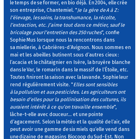
le temps de se former, en bio déjà. En 2004, elle crée
son entreprise, Chantemiel. "
Je la gère de A à Z :
l‘élevage, les soins, la transhumance, la récolte,
l‘extraction, etc. J‘aime tout dans ce métier, sauf le
bricolage pour l‘entretien des 250 ruches
", confie
Sophie Mus lorsque nous la rencontrons dans
sa miellerie, à Cabrières-d‘Avignon. Nous sommes en
mai et les abeilles butinent sous d‘autres cieux :
l‘acacia et le châtaignier en Isère, la bruyère blanche
dans le Var, le romarin dans le massif de l‘Étoile, etc.
Toutes finiront la saison avec la lavande. Sophie leur
rend régulièrement visite. "
Elles sont sensibles
à la pollution et aux pesticides. Les agriculteurs ont
besoin d‘elles pour la pollinisation des cultures, ils
auraient intérêt à ce qu‘on travaille ensemble
",
lâche-t-elle avec douceur… et une pointe
d‘agacement. Selon la météo et la qualité de l‘air, elle
peut avoir une gamme de six miels qu‘elle vend dans
une dizaine de magasins Biocoop du Sud-Est. Non