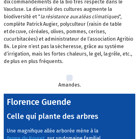
dix commandements de la bio très respecté dans le
Vaucluse. La diversité des cultures augmente la
biodiversité et "
la résistance aux aléas climatiques
",
complète Patrick Augier, polyculteur (raisin de table
et de cuve, céréales, olives, pommes, cerises,
cucurbitacées) et administrateur de l‘association Agribio
84. Le pire n‘est pas la sécheresse, grâce au système
d‘irrigation, mais les fortes chaleurs, le gel, la grêle, etc.,
de plus en plus fréquents.
Amandes.
Florence Guende
Celle qui plante des arbres
Une magnifique allée arborée mène à la
ferme du Rouret
, sur un domaine familial