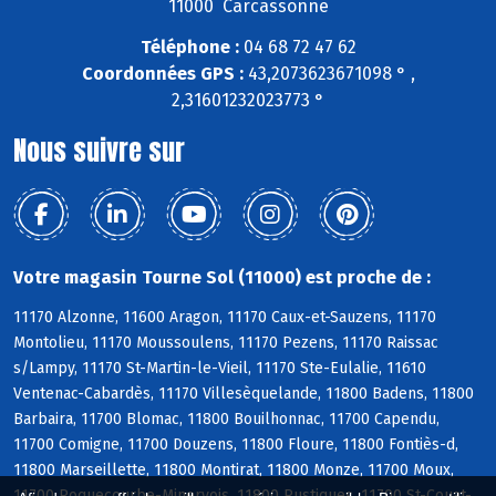
11000 Carcassonne
Téléphone :
04 68 72 47 62
Coordonnées GPS :
43,2073623671098 ° ,
2,31601232023773 °
Nous suivre sur
Votre magasin Tourne Sol (11000) est proche de :
11170 Alzonne, 11600 Aragon, 11170 Caux-et-Sauzens, 11170
Montolieu, 11170 Moussoulens, 11170 Pezens, 11170 Raissac
s/Lampy, 11170 St-Martin-le-Vieil, 11170 Ste-Eulalie, 11610
Ventenac-Cabardès, 11170 Villesèquelande, 11800 Badens, 11800
Barbaira, 11700 Blomac, 11800 Bouilhonnac, 11700 Capendu,
11700 Comigne, 11700 Douzens, 11800 Floure, 11800 Fontiès-d,
11800 Marseillette, 11800 Montirat, 11800 Monze, 11700 Moux,
11700 Roquecourbe-Minervois, 11800 Rustiques, 11700 St-Couat-