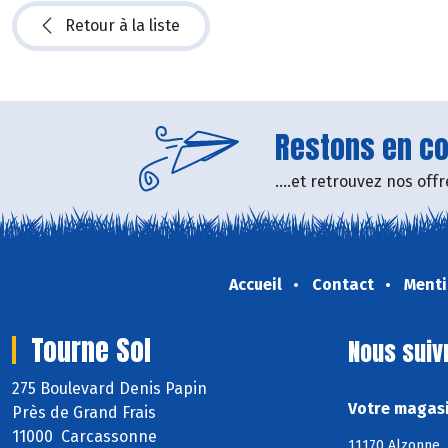
Retour à la liste
Restons en con
....et retrouvez nos of
Accueil
Contact
Menti
Tourne Sol
Nous suiv
275 Boulevard Denis Papin
Votre magasi
Près de Grand Frais
11000 Carcassonne
11170 Alzonne, 