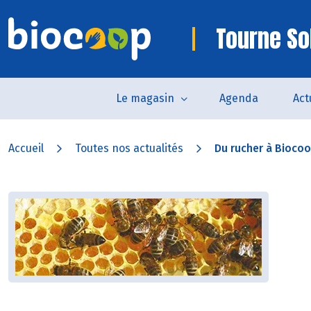
Tourne So
Le magasin
Agenda
Act
Accueil
Toutes nos actualités
Du rucher à Biocoop