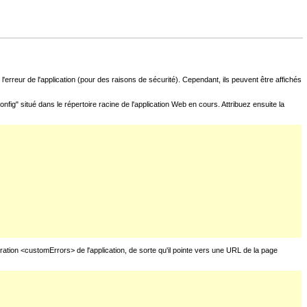
l'erreur de l'application (pour des raisons de sécurité). Cependant, ils peuvent être affichés
fig" situé dans le répertoire racine de l'application Web en cours. Attribuez ensuite la
uration <customErrors> de l'application, de sorte qu'il pointe vers une URL de la page