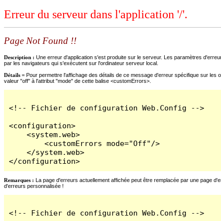
Erreur du serveur dans l'application '/'.
Page Not Found !!
Description :
Une erreur d'application s'est produite sur le serveur. Les paramètres d'erreur
par les navigateurs qui s'exécutent sur l'ordinateur serveur local.
Détails =
Pour permettre l'affichage des détails de ce message d'erreur spécifique sur les o
valeur "off" à l'attribut "mode" de cette balise <customErrors>.
<!-- Fichier de configuration Web.Config -->

<configuration>

    <system.web>

        <customErrors mode="Off"/>

    </system.web>

</configuration>
Remarques :
La page d'erreurs actuellement affichée peut être remplacée par une page d'erre
d'erreurs personnalisée !
<!-- Fichier de configuration Web.Config -->
