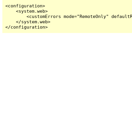
<configuration>

    <system.web>

        <customErrors mode="RemoteOnly" defaultR
    </system.web>

</configuration>