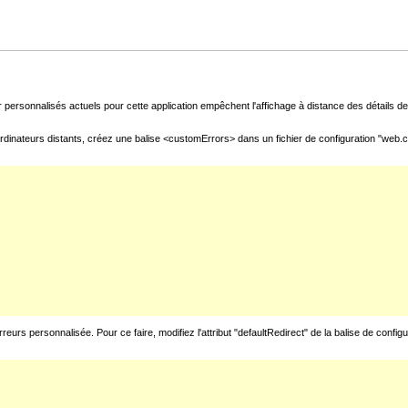
 personnalisés actuels pour cette application empêchent l'affichage à distance des détails de 
rdinateurs distants, créez une balise <customErrors> dans un fichier de configuration "web.con
urs personnalisée. Pour ce faire, modifiez l'attribut "defaultRedirect" de la balise de config