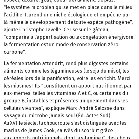
"le système microbien qui se met en place dans le milieu
l‘acidifie. Il prend une niche écologique et empêche par
là même le développement de toute espèce pathogène",
ajoute Christophe Lavelle. Cerise sur le gâteau,
"comparée à l‘appertisation ou la congélation énergivore,
la fermentation est un mode de conservation zéro
carbone".
La fermentation attendrit, rend plus digestes certains
aliments comme les légumineuses (le soja du miso), les
céréales lors de la panification, voire les enrichit. Merci
les miasmes ! Ils "constituent un apport nutritionnel par
eux-mêmes, telles les vitamines A et C, ou certaines du
groupe B, instables et présentes uniquement dans les
cellules vivantes", explique Marc-André Selosse dans
sa saga du microbe Jamais seul (Éd. Actes Sud).
Au XVIIIe siècle, la choucroute s‘est distinguée avec les
marins de James Cook, sauvés du scorbut grâce
aux apports nutritionnels, dont la vitamine C, des choux