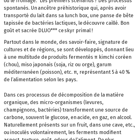
ou le fromage." Les premiers scénarios ? Des processus
spontanés. Un ancêtre préhistorique qui, après avoir
transporté du lait dans sa lunch box, une panse de bête
tapissée de bactéries lactiques, le découvre caillé. Bon
goût et sacrée DLUO*** ce skyr primal !
Partout dans le monde, des savoir-faire, signature de
cultures et de régions, se sont développés, donnant lieu
à une multitude de produits fermentés π kimchi coréen
(chou), miso japonais (soja, riz ou orge), garum
méditerranéen (poisson), etc. π, représentant 5 à 40 %
de l‘alimentation selon les pays.
Dans ces processus de décomposition de la matière
organique, des micro-organismes (levures,
champignons, bactéries) transforment une source de
carbone, souvent le glucose, en acide, en gaz, en alcool.
Naturellement présents sur un fruit, dans une cave, etc.,
ou inoculés volontairement, les ferments modifient
aspect, texture, goût, odeur de l‘aliment. De plus,