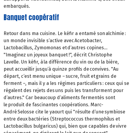
embarqués.
Banquet coopératif
Retour dans ma cuisine. Le kéfir a entamé son alchimie :
un monde invisible s‘active avec Acetobacter,
Lactobacillus, Zymomonas et d‘autres copines...
"Imaginez un joyeux banquet !", décrit Christophe
Lavelle. Un kéfir, à la différence du vin ou de la bière,
peut accueillir jusqu‘à quinze profils de convives. "Au
départ, c‘est menu unique – sucre, fruit et grains de
ferment –, mais il y a les régimes particuliers : ceux qui se
régalent des rejets des uns puis les transforment pour
d‘autres." Car beaucoup d‘aliments fermentés sont
le produit de fascinantes coopérations. Marc-
André Selosse cite le yaourt qui "résulte d‘une symbiose
entre deux bactéries (Streptococcus thermophilus et
Lactobacillus bulgaricus) qui, bien que capables de vivre