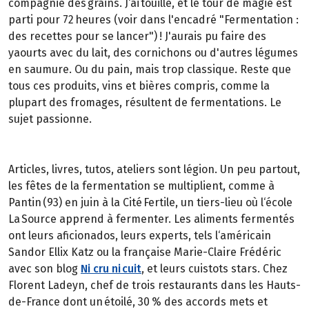
compagnie des grains. J‘ai touillé, et le tour de magie est
parti pour 72 heures (voir dans l'encadré "Fermentation :
des recettes pour se lancer") ! J'aurais pu faire des
yaourts avec du lait, des cornichons ou d'autres légumes
en saumure. Ou du pain, mais trop classique. Reste que
tous ces produits, vins et bières compris, comme la
plupart des fromages, résultent de fermentations. Le
sujet passionne.
Articles, livres, tutos, ateliers sont légion. Un peu partout,
les fêtes de la fermentation se multiplient, comme à
Pantin (93) en juin à la Cité Fertile, un tiers-lieu où l‘école
La Source apprend à fermenter. Les aliments fermentés
ont leurs aficionados, leurs experts, tels l‘américain
Sandor Ellix Katz ou la française Marie-Claire Frédéric
avec son blog
Ni cru ni cuit
, et leurs cuistots stars. Chez
Florent Ladeyn, chef de trois restaurants dans les Hauts-
de-France dont un étoilé, 30 % des accords mets et