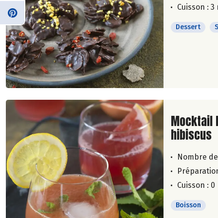
Cuisson : 3
Dessert
Lire la su
Mocktail 
hibiscus
Nombre de
Préparation
Cuisson : 0
Boisson