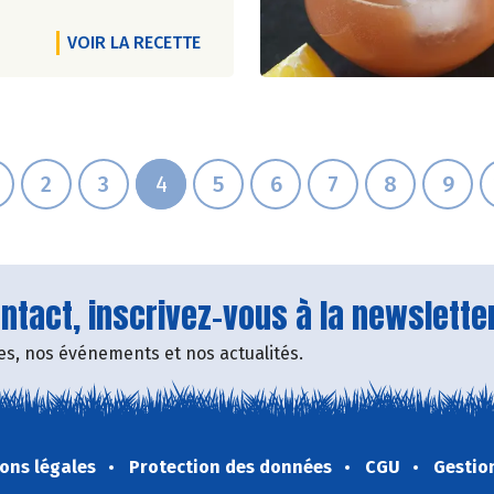
VOIR LA RECETTE
2
3
4
5
6
7
8
9
tact, inscrivez-vous à la newsletter
fres, nos événements et nos actualités.
ons légales
Protection des données
CGU
Gestio