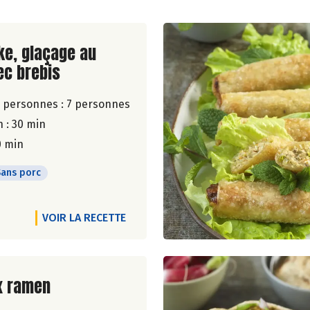
ite de la recette
ke, glaçage au
ec brebis
 personnes :
7 personnes
 : 30 min
0 min
Sans porc
VOIR LA RECETTE
ite de la recette
x ramen