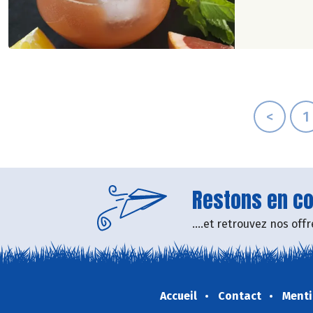
<
1
Restons en con
....et retrouvez nos of
Accueil
Contact
Menti