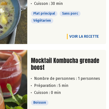
Cuisson : 30 min
Plat principal
Sans porc
Végétarien
VOIR LA RECETTE
Lire la suite de la recette
Mocktail Kombucha grenade
boost
Nombre de personnes :
1 personnes
Préparation : 5 min
Cuisson : 0 min
Boisson