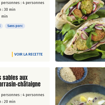
 personnes :
4 personnes
 : 30 min
5 min
l
Sans porc
VOIR LA RECETTE
ite de la recette
 sables aux
arrasin-châtaigne
 personnes :
4 personnes
 : 20 min