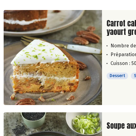
Lire la su
Carrot ca
yaourt gr
Nombre de
Préparation
Cuisson : 5
Dessert
Lire la su
Soupe au