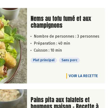
Lire la suite de la recette
Nems au tofu fumé et aux
champignons
Nombre de personnes :
3 personnes
Préparation : 40 min
Cuisson : 10 min
Plat principal
Sans porc
VOIR LA RECETTE
Lire la suite de la recette
Pains pita aux falafels et
houmous maison - Recette à