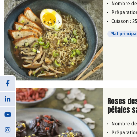
Nombre de
Préparation
Cuisson : 2
Plat principa
Lire la su
Roses des
pétales s
Nombre de
Préparation