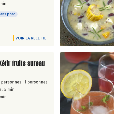
 min
Sans porc
VOIR LA RECETTE
ite de la recette
Kéfir fruits sureau
 personnes :
1 personnes
 : 5 min
 min