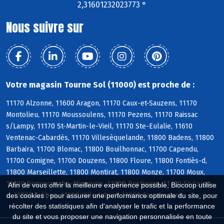
2,31601232023773 °
Nous suivre sur
Votre magasin Tourne Sol (11000) est proche de :
11170 Alzonne, 11600 Aragon, 11170 Caux-et-Sauzens, 11170
Montolieu, 11170 Moussoulens, 11170 Pezens, 11170 Raissac
s/Lampy, 11170 St-Martin-le-Vieil, 11170 Ste-Eulalie, 11610
Ventenac-Cabardès, 11170 Villesèquelande, 11800 Badens, 11800
Barbaira, 11700 Blomac, 11800 Bouilhonnac, 11700 Capendu,
11700 Comigne, 11700 Douzens, 11800 Floure, 11800 Fontiès-d,
11800 Marseillette, 11800 Montirat, 11800 Monze, 11700 Moux,
11700 Roquecourbe-Minervois, 11800 Rustiques, 11700 St-Couat-
Afin de vous offrir la meilleure expérience possible, Biocoop utilise
d, 11800 Trèbes, 11800 Villedubert, 11000 Carcassonne
des cookies : pour assurer une performance optimale du site, pour
récolter des statistiques afin d'analyser le trafic et la performance
du site et vous proposer une navigation personnalisée en toute