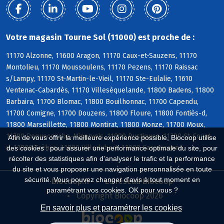
Votre magasin Tourne Sol (11000) est proche de :
11170 Alzonne, 11600 Aragon, 11170 Caux-et-Sauzens, 11170
Montolieu, 11170 Moussoulens, 11170 Pezens, 11170 Raissac
s/Lampy, 11170 St-Martin-le-Vieil, 11170 Ste-Eulalie, 11610
Ventenac-Cabardès, 11170 Villesèquelande, 11800 Badens, 11800
Barbaira, 11700 Blomac, 11800 Bouilhonnac, 11700 Capendu,
11700 Comigne, 11700 Douzens, 11800 Floure, 11800 Fontiès-d,
11800 Marseillette, 11800 Montirat, 11800 Monze, 11700 Moux,
11700 Roquecourbe-Minervois, 11800 Rustiques, 11700 St-Couat-
Afin de vous offrir la meilleure expérience possible, Biocoop utilise
d, 11800 Trèbes, 11800 Villedubert, 11000 Carcassonne
des cookies : pour assurer une performance optimale du site, pour
récolter des statistiques afin d'analyser le trafic et la performance
du site et vous proposer une navigation personnalisée en toute
sécurité. Vous pouvez changer d'avis à tout moment en
Biocoop.fr
Le réseau Biocoop
paramétrant vos cookies. OK pour vous ?
Copyright Biocoop 2026
En savoir plus et paramétrer les cookies