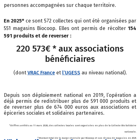
personnes
accompagnées sur chaque territoire.
En 2025*
ce sont 572 collectes qui ont été organisées par
551 magasins Biocoop. Elles ont permis de récolter
154
591 produits et de reverser :
220 573€ * aux associations
bénéficiaires
(dont
VRAC France
et
l’UGESS
au niveau national).
Depuis son déploiement national en 2019, l’opération a
déjà permis de redistribuer plus de 591 000 produits et
de reverser plus de 674 000 euros aux associations et
épiceries sociales et solidaires partenaires.
*chiffres arrêtés au 11 mars 2026, des collectes locales sont organisées en plus de la Collecte Bio Solidaire
nationale.
* Montant total de la marge reversée par Biocoop et son réseau de magasins en 2025