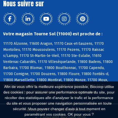
Nous suivre sur
Votre magasin Tourne Sol (11000) est proche de :
11170 Alzonne, 11600 Aragon, 11170 Caux-et-Sauzens, 11170
Montolieu, 11170 Moussoulens, 11170 Pezens, 11170 Raissac
s/Lampy, 11170 St-Martin-le-Vieil, 11170 Ste-Eulalie, 11610
Ventenac-Cabardès, 11170 Villesèquelande, 11800 Badens, 11800
Barbaira, 11700 Blomac, 11800 Bouilhonnac, 11700 Capendu,
11700 Comigne, 11700 Douzens, 11800 Floure, 11800 Fontiès-d,
11800 Marseillette, 11800 Montirat, 11800 Monze, 11700 Moux,
11700 Roquecourbe-Minervois, 11800 Rustiques, 11700 St-Couat-
Afin de vous offrir la meilleure expérience possible, Biocoop utilise
d, 11800 Trèbes, 11800 Villedubert, 11000 Carcassonne
des cookies : pour assurer une performance optimale du site, pour
récolter des statistiques afin d'analyser le trafic et la performance
du site et vous proposer une navigation personnalisée en toute
sécurité. Vous pouvez changer d'avis à tout moment en
Biocoop.fr
Le réseau Biocoop
paramétrant vos cookies. OK pour vous ?
Copyright Biocoop 2026